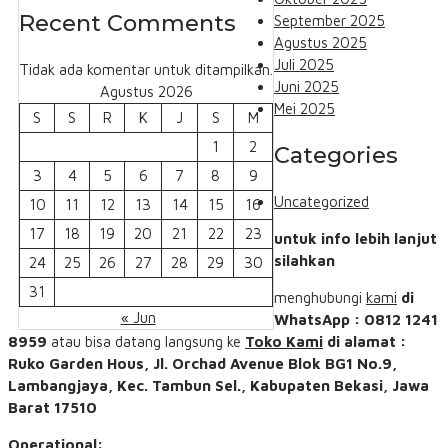
Recent Comments
September 2025
Agustus 2025
Juli 2025
Tidak ada komentar untuk ditampilkan.
Juni 2025
Agustus 2026
Mei 2025
S
S
R
K
J
S
M
1
2
Categories
3
4
5
6
7
8
9
Uncategorized
10
11
12
13
14
15
16
17
18
19
20
21
22
23
untuk info lebih lanjut
silahkan
24
25
26
27
28
29
30
31
menghubungi
kami
di
« Jun
WhatsApp : 0812 1241
8959
atau bisa datang langsung ke
Toko Kami
di alamat :
Ruko Garden Hous, Jl. Orchad Avenue Blok BG1 No.9,
Lambangjaya, Kec. Tambun Sel., Kabupaten Bekasi, Jawa
Barat 17510
Operational: