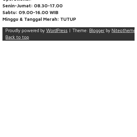
Senin-Jumat: 08.30-17.00
Sabtu: 09.00-16.00 WIB
Minggu & Tanggal Merah: TUTUP
Proudly powered by
WordPress
|
Theme:
Blogger
by
Niteotheme
Back to top