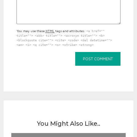
You may use these
HTML
tags and attributes:
<a href=""
title=""> <abbr title=""> <acronym title=""> <b>
<blockquote cite=""> <cite> <code> <del datetime="">
<em> <i> <q cite=""> <s> <strike> <strong>
You Might Also Like..