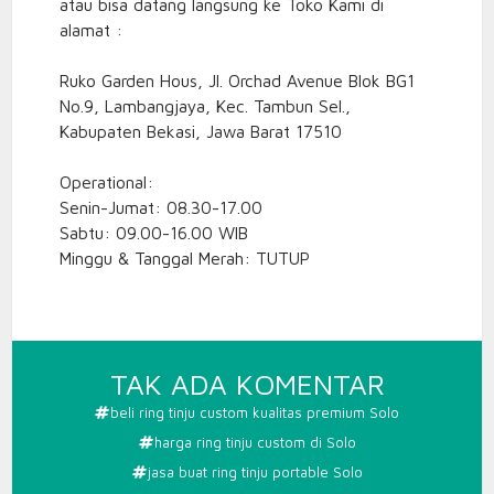
atau bisa datang langsung ke Toko Kami di
alamat :
Ruko Garden Hous, Jl. Orchad Avenue Blok BG1
No.9, Lambangjaya, Kec. Tambun Sel.,
Kabupaten Bekasi, Jawa Barat 17510
Operational:
Senin-Jumat: 08.30-17.00
Sabtu: 09.00-16.00 WIB
Minggu & Tanggal Merah: TUTUP
PADA
TAK ADA KOMENTAR
RING
beli ring tinju custom kualitas premium Solo
TINJU
harga ring tinju custom di Solo
CUSTO
jasa buat ring tinju portable Solo