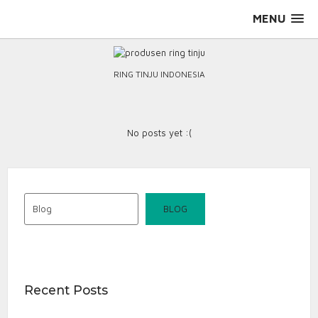
Skip
MENU
to
content
RING TINJU INDONESIA
No posts yet :(
Blog
BLOG
Recent Posts