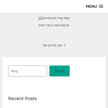
Skip
MENU
to
content
RING TINJU INDONESIA
No posts yet :(
Blog
BLOG
Recent Posts