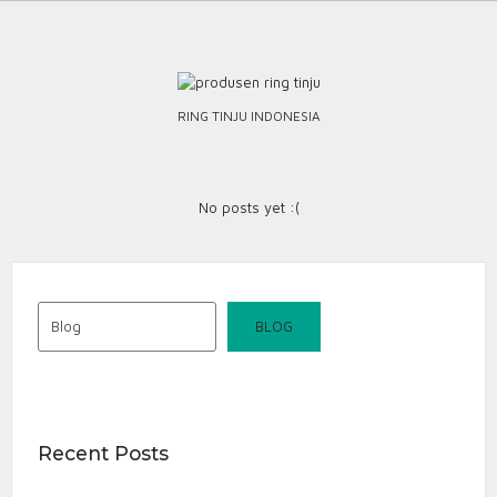
Skip
to
content
RING TINJU INDONESIA
No posts yet :(
Blog
BLOG
Recent Posts