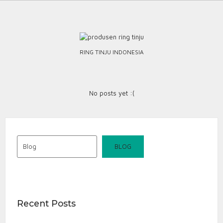
Skip
to
content
RING TINJU INDONESIA
No posts yet :(
Blog
BLOG
Recent Posts