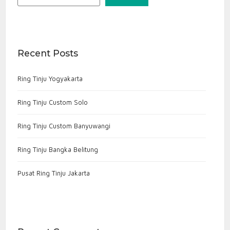
ring tinju custom
ring tinju custom desain sendiri
ring tinju jakarta
ring tinju portable untuk gym
ring tinju profesional
ring tinju surabaya
Recent Posts
ring tinju untuk latihan boxing
supplier ring tinju murah
Ring Tinju Yogyakarta
Ring Tinju Custom Solo
Ring Tinju Custom Banyuwangi
Ring Tinju Bangka Belitung
Pusat Ring Tinju Jakarta