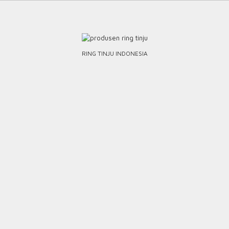
Skip
to
content
RING TINJU INDONESIA