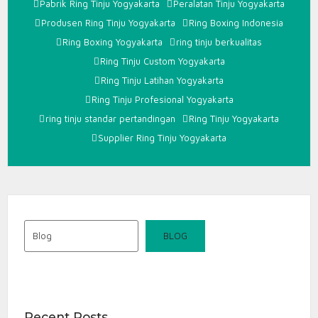
YOGYAK
Pabrik Ring Tinju Yogyakarta
Peralatan Tinju Yogyakarta
Produsen Ring Tinju Yogyakarta
Ring Boxing Indonesia
Ring Boxing Yogyakarta
ring tinju berkualitas
Ring Tinju Custom Yogyakarta
Ring Tinju Latihan Yogyakarta
Ring Tinju Profesional Yogyakarta
ring tinju standar pertandingan
Ring Tinju Yogyakarta
Supplier Ring Tinju Yogyakarta
Blog
BLOG
Recent Posts