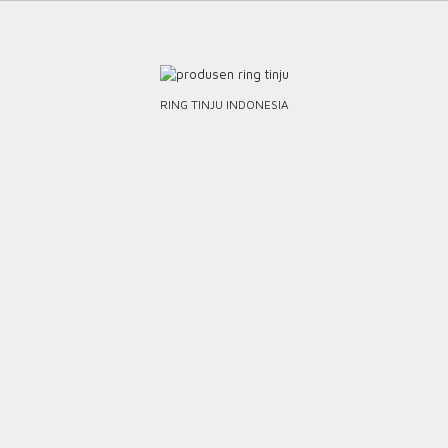
Skip
to
content
RING TINJU INDONESIA