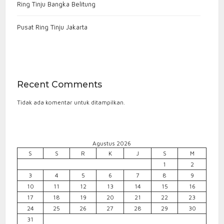
Ring Tinju Bangka Belitung
Pusat Ring Tinju Jakarta
Recent Comments
Tidak ada komentar untuk ditampilkan.
Agustus 2026
S
S
R
K
J
S
M
1
2
3
4
5
6
7
8
9
10
11
12
13
14
15
16
17
18
19
20
21
22
23
24
25
26
27
28
29
30
31