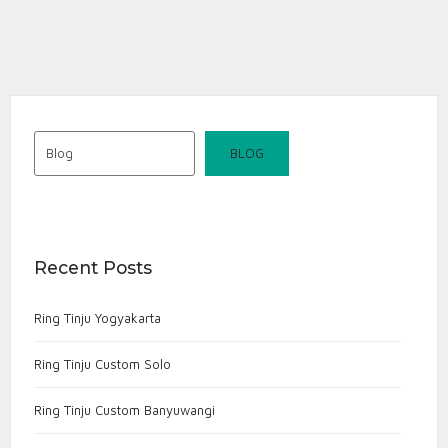
RING
Distributor Ring Tinju Yogyakarta
TINJU
Harga Ring Tinju Yogyakarta
Jual Ring Tinju Yogyakarta
YOGYAK
Pabrik Ring Tinju Yogyakarta
Peralatan Tinju Yogyakarta
Produsen Ring Tinju Yogyakarta
Ring Boxing Indonesia
Ring Boxing Yogyakarta
ring tinju berkualitas
Blog
BLOG
Ring Tinju Custom Yogyakarta
Ring Tinju Latihan Yogyakarta
Ring Tinju Profesional Yogyakarta
ring tinju standar pertandingan
Ring Tinju Yogyakarta
Recent Posts
Supplier Ring Tinju Yogyakarta
Ring Tinju Yogyakarta
Ring Tinju Custom Solo
Ring Tinju Custom Banyuwangi